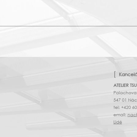
Kancel
ATELIER TSU
Palachova
547 01 Ná
tel: +420 6
email:
nac
Lidé