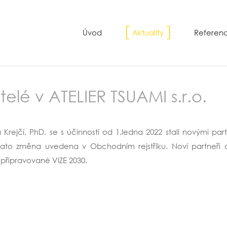
Úvod
Aktuality
Referen
telé v ATELIER TSUAMI s.r.o.
 Krejčí, PhD. se s účinností od 1.ledna 2022 stali novými par
 tato změna uvedena v Obchodním rejstříku. Noví partneři 
připravované VIZE 2030.