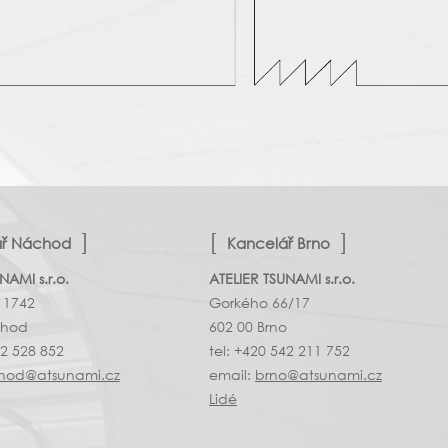
ář Náchod
Kancelář Brno
NAMI s.r.o.
ATELIER TSUNAMI s.r.o.
 1742
Gorkého 66/17
chod
602 00 Brno
02 528 852
tel: +420 542 211 752
hod@atsunami.cz
email:
brno@atsunami.cz
Lidé