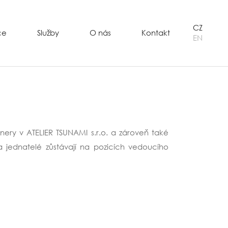
CZ
ce
Služby
O nás
Kontakt
EN
tnery v ATELIER TSUNAMI s.r.o. a zároveň také
a jednatelé zůstávají na pozicích vedoucího