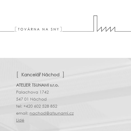
Kancelář Náchod
ATELIER TSUNAMI s.r.o.
Palachova 1742
547 01 Náchod
tel: +420 602 528 852
email:
nachod@atsunami.cz
Lidé