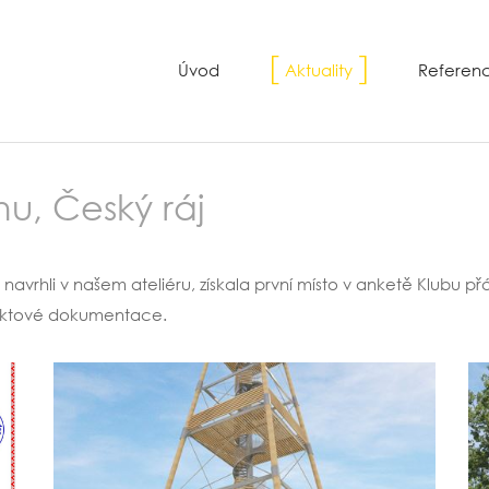
Úvod
Aktuality
Referen
u, Český ráj
navrhli v našem ateliéru, získala první místo v anketě Klubu p
jektové dokumentace.