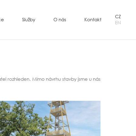
CZ
ce
Služby
O nás
Kontakt
EN
řátel rozhleden. Mimo návrhu stavby jsme u nás