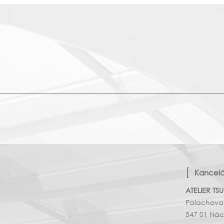
Kancel
ATELIER TSU
Palachova
547 01 Ná