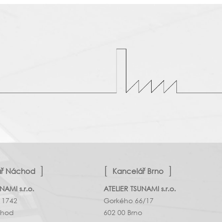
ář Náchod
Kancelář Brno
NAMI s.r.o.
ATELIER TSUNAMI s.r.o.
 1742
Gorkého 66/17
chod
602 00 Brno