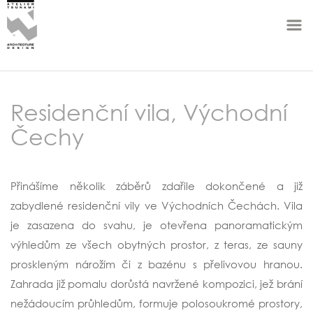
Residenční vila, Východní
Čechy
Přinášíme několik záběrů zdařile dokončené a již
zabydlené residenční vily ve Východních Čechách. Vila
je zasazena do svahu, je otevřena panoramatickým
výhledům ze všech obytných prostor, z teras, ze sauny
proskleným nárožím či z bazénu s přelivovou hranou.
Zahrada již pomalu dorůstá navržené kompozici, jež brání
nežádoucím průhledům, formuje polosoukromé prostory,