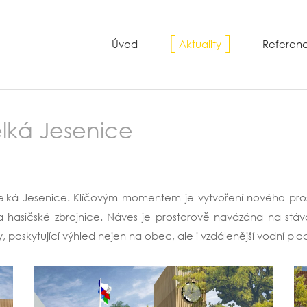
Úvod
Aktuality
Referen
elká Jesenice
ce Velká Jesenice. Klíčovým momentem je vytvoření nového pro
hasičské zbrojnice. Náves je prostorově navázána na stáva
 poskytující výhled nejen na obec, ale i vzdálenější vodní pl