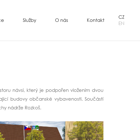
CZ
ce
Služby
O nás
Kontakt
EN
storu návsi, který je podpořen vložením dvou
jící budovy občanské vybavenosti. Součástí
ochy nádrže Rozkoš.