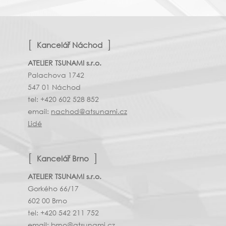
Kancelář Náchod
ATELIER TSUNAMI s.r.o.
Palachova 1742
547 01 Náchod
tel: +420 602 528 852
email:
nachod@atsunami.cz
Lidé
Kancelář Brno
ATELIER TSUNAMI s.r.o.
Gorkého 66/17
602 00 Brno
tel: +420 542 211 752
email:
brno@atsunami.cz