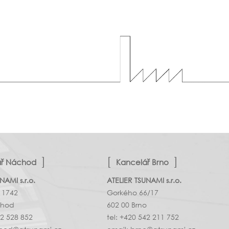
ář Náchod
Kancelář Brno
NAMI s.r.o.
ATELIER TSUNAMI s.r.o.
 1742
Gorkého 66/17
chod
602 00 Brno
02 528 852
tel: +420 542 211 752