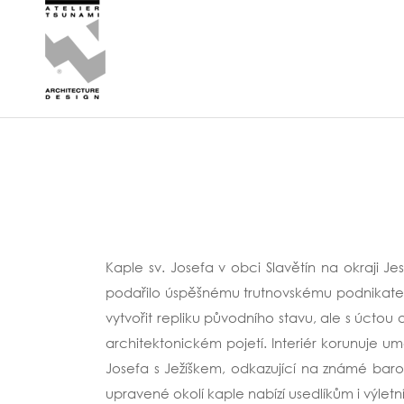
Kaple sv. Josefa v obci Slavětín na okraji J
podařilo úspěšnému trutnovskému podnikateli
vytvořit repliku původního stavu, ale s úctou
architektonickém pojetí. Interiér korunuje u
Josefa s Ježíškem, odkazující na známé bar
upravené okolí kaple nabízí usedlíkům i výle