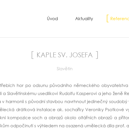
Úvod
Aktuality
Referen
KAPLE SV. JOSEFA
Slavětín
estřebích hor po odsunu původního německého obyvatelstva po 
 a Slavětínskému usedlíkovi Rudolfu Kasperovi a jeho ženě Re
 a v harmonii s původní stavbou navrhnout jedinečný soudobý 
mělecká drátková instalace ak. sochařky Veroniky Psotkové v
okní kompozice soch a obrazů okolo oltářních obrazů a přit
tníkům odpočinutí s výhledem na osazená umělecká díla prof. 