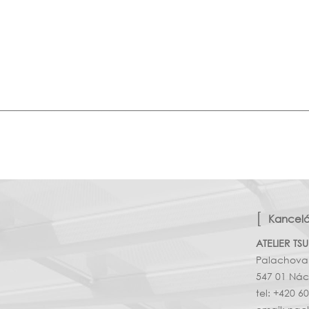
Kancel
ATELIER TSU
Palachova
547 01 Ná
tel: +420 6