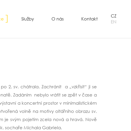
CZ
ce
Služby
O nás
Kontakt
EN
2. sv. chátrala. Zachránit a „vzkřísit“ ji se
natě. Zadáním nebylo vrátit se zpět v čase a
výstavní a koncertní prostor v minimalistickém
ytvořená volně na motivy oltářního obrazu sv.
om je svým pojetím zcela nová a hravá. Nově
ak. sochaře Michala Gabriela.