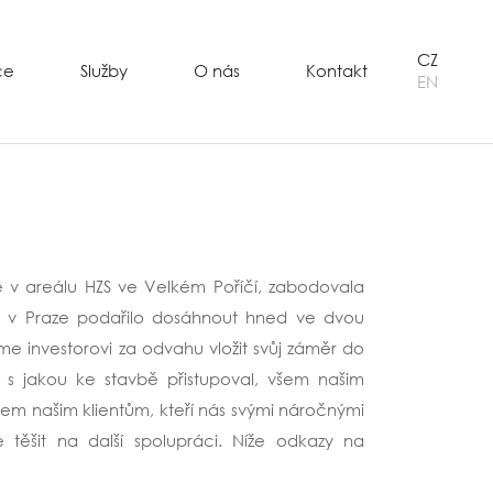
CZ
ce
Služby
O nás
Kontakt
EN
ce v areálu HZS ve Velkém Poříčí, zabodovala
li v Praze podařilo dosáhnout hned ve dvou
e investorovi za odvahu vložit svůj záměr do
i s jakou ke stavbě přistupoval, všem našim
všem našim klientům, kteří nás svými náročnými
 těšit na další spolupráci. Níže odkazy na