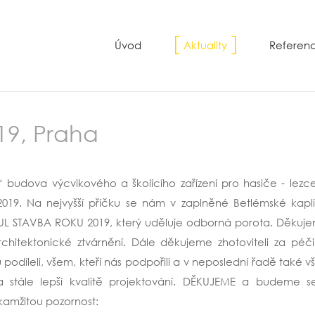
Úvod
Aktuality
Referen
19, Praha
“ budova výcvikového a školícího zařízení pro hasiče - lez
2019. Na nejvyšší příčku se nám v zaplněné Betlémské kap
UL STAVBA ROKU 2019, který uděluje odborná porota. Děkujem
rchitektonické ztvárnění. Dále děkujeme zhotoviteli za péč
 podíleli, všem, kteří nás podpořili a v neposlední řadě také 
 a stále lepší kvalitě projektování. DĚKUJEME a budeme se
kamžitou pozornost: